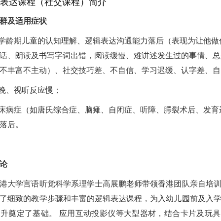
表达课程（社交课程）简介
群及适用症状
及学龄期儿童的认知理解、逻辑表达沟通能力落后（表现为让他做
话、朗读及书写字词出错，阅读缓慢、难讲述发生过的事情、总
不丰富不主动）、社交技巧差、不自信、学习迟缓、认字差、自
话晚、视听反应慢；
临床病症（如唐氏综合症、脑瘫、自闭症、听障、腭裂术后、发育
落后。
论
港大学言语听觉科学系理学士高展鹏老师带领香港团队亲自培
了细致的教学步骤和丰富的逻辑表达课程，为入幼儿园前及入
升奠定了基础。 应用互动投影仪等大型器材，结合卡片及玩