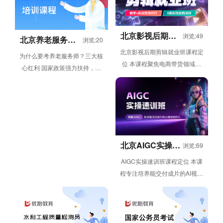
北京影视后期剪
浏览:49
北京养老服务师
浏览:20
辑就业班
培训
北京影视后期剪辑就业班课程定
为什么要考养老服务师？三大核
位 本课程聚焦电商带货领域的
心红利 国家政策强力扶持，长
视频剪辑需求，采用教学 + 实
期黄金赛道；市场人才缺口爆
训双线并行模式，通过 8 ...
发，就业薪资双优势；红利窗口
期，现在...
北京AIGC实操速
浏览:69
训班
AIGC实操速训班课程定位 本课
程专注培养能交付成片的AI视觉
创作人才，依托6周线上灵活学
习模式，帮助学员从AI入门逐...