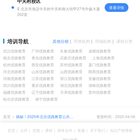
中关村校区
查看详情
北京市海淀中关村中关村南大街甲27号中扬大厦
202室
培训导航
其他分校
|
同类机构
|
同城机构
|
课程分类
武汉优路教育
广州优路教育
长春优路教育
成都优路教育
南京优路教育
青岛优路教育
石家庄优路教育
上海优路教育
杭州优路教育
西安优路教育
苏州优路教育
厦门优路教育
河北优路教育
山东优路教育
山西优路教育
陕西优路教育
河南优路教育
江苏优路教育
浙江优路教育
安徽优路教育
四川优路教育
重庆优路教育
湖北优路教育
湖南优路教育
福建优路教育
辽宁优路教育
天津优路教育
贵州优路教育
哈尔滨优路教育
南宁优路教育
首页
>
揭秘！2025年北京优路教育公共营
更新时间：2025-04-06
养师课程怎么报名？怎么收费？
首页
|
点评
|
优惠
|
课程
|
商务合作
|
客服
|
关于我们
|
知识产权维权
网站地图