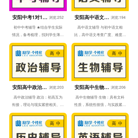
安阳中考1对1辅
安阳高中语文1
浏览:252
浏览:194
导课程
对1辅导课程
初中中考辅导 ★结合学生实际
高中语文辅导 与初中语文相
情况，备考梳理，找到学生薄弱
比，高中语文考查广度、难度、
点、薄弱学科，对症加强训练，
深度均增加。高中是语文学习的
中考复习备考。
综合延伸阶段，高中的考查不会
直接考察...
安阳高中政治1
安阳高中生物1
浏览:203
浏览:206
对1辅导课程
对1辅导课程
高中政治辅导 政治：初高互为
高中生物辅导 生物：具有文科
衔接，理论与现实紧密相关、与
性质，系统性很强，与实践紧密
时事政策教育相互补充，与人
联系，与化学、物理等学科联
文、社会领域其他科目相互支
系，要求理解记忆。高一阶段侧
撑。 分...
重掌握生...