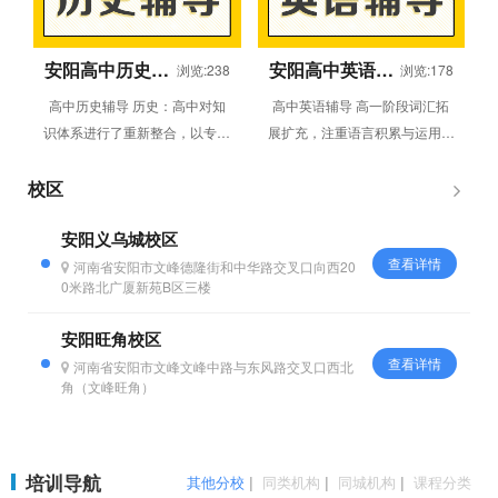
安阳高中历史1
安阳高中英语1
浏览:238
浏览:178
对1辅导课程
对1辅导课程
高中历史辅导 历史：高中对知
高中英语辅导 高一阶段词汇拓
识体系进行了重新整合，以专题
展扩充，注重语言积累与运用。
为线索，中外历史混编，关联语
高二阶段加深对语法的延伸和理
文、政治等众多学科所学。 分
解，加强阅读和写作，加强听力
校区
层教...
与口语...
安阳义乌城校区
查看详情
河南省安阳市文峰德隆街和中华路交叉口向西20
0米路北广厦新苑B区三楼
安阳旺角校区
查看详情
河南省安阳市文峰文峰中路与东风路交叉口西北
角（文峰旺角）
培训导航
其他分校
|
同类机构
|
同城机构
|
课程分类