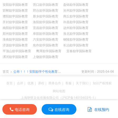
安阳励学国际教育
营口励学国际教育
盘锦励学国际教育
邯郸励学国际教育
邢台励学国际教育
沧州励学国际教育
濮阳励学国际教育
新乡励学国际教育
商丘励学国际教育
开封励学国际教育
洛阳励学国际教育
许昌励学国际教育
南阳励学国际教育
宜昌励学国际教育
达州励学国际教育
郑州励学国际教育
阜阳励学国际教育
淮北励学国际教育
淮南励学国际教育
六安励学国际教育
铜陵励学国际教育
济源励学国际教育
焦作励学国际教育
长治励学国际教育
平顶山励学国际教育
鹰潭励学国际教育
宜春励学国际教育
漯河励学国际教育
上饶励学国际教育
首页
>
公布！！！安阳励学个性化教育高
更新时间：2025-04-06
考一对一课程为何成为家长的最佳
选择？
首页
|
点评
|
优惠
|
课程
|
商务合作
|
客服
|
关于我们
|
知识产权维权
网站地图
上海咿呀文化传播有限公司（沪ICP备14019403号-1）
电话咨询
电话咨询
在线咨询
在线咨询
在线预约
在线预约