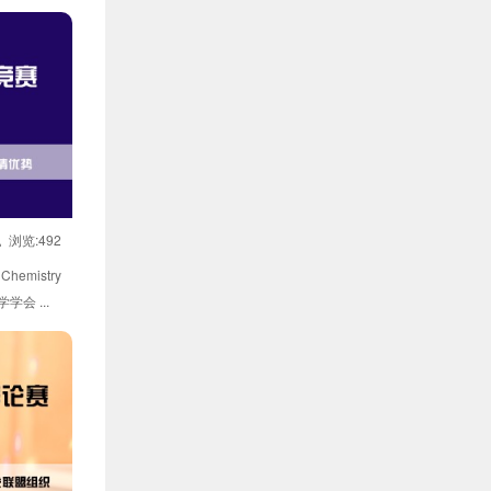
课
浏览:492
hemistry
学会 ...