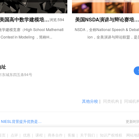
CM美国高中数学建模培训
美国NSDA演讲与辩论赛培训
浏览:594
课程
建模竞赛（High School Mathemati
NSDA，全称National Speech & Debate
l Contest in Modeling ，简称H...
ion，全美演讲与辩论联盟，是美.
地址
市东城东四五条94号
其他分校
|
同类机构
|
同城机
NIESL背景提升优势是哪
更新时间：
首页
|
点评
|
优惠
|
课程
|
商务合作
|
客服
|
关于我们
|
知识产权维权
网站地