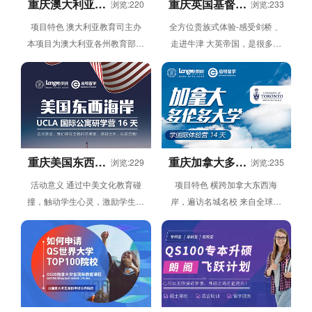
重庆澳大利亚中
重庆英国基督公
浏览:220
浏览:233
小学插班预备留
学国际公寓体验
项目特色 澳大利亚教育司主办
全方位贵族式体验-感受剑桥 、
学培训课程
营
本项目为澳大利亚各州教育部国
走进牛津 大英帝国，是很多人
际教育司负责主办，欢迎全世界
的梦想，大不列颠独特的风韵，
对澳洲教育和文化有兴趣的各国
令许多人心生向往。她是曾经的
菁...
世界...
重庆美国东西海
重庆加拿大多伦
浏览:229
浏览:235
岸UCLA国际公
多大学国际体验
活动意义 通过中美文化教育碰
项目特色 横跨加拿大东西海
寓研学营
营
撞，触动学生心灵，激励学生寻
岸，遍访名城名校 来自全球多
找激情独立思考人生，积极规划
个非英语国家的国际青少年参与
未来，开拓视野成就梦想。融入
结交国际友谊 小班英语学习，
顶尖名...
更有...