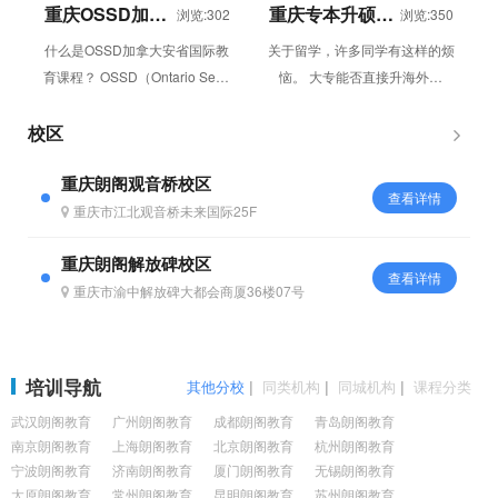
重庆OSSD加拿
重庆专本升硕飞
浏览:302
浏览:350
大安省国际教育
跃计划课程
什么是OSSD加拿大安省国际教
关于留学，许多同学有这样的烦
课程
育课程？ OSSD（Ontario Seco
恼。 大专能否直接升海外硕
ndary Sch...
士？ 本科学校不理想，GPA绩
点不够怎么升硕士？ ...
校区
重庆朗阁观音桥校区
查看详情
重庆市江北观音桥未来国际25F
重庆朗阁解放碑校区
查看详情
重庆市渝中解放碑大都会商厦36楼07号
培训导航
其他分校
|
同类机构
|
同城机构
|
课程分类
武汉朗阁教育
广州朗阁教育
成都朗阁教育
青岛朗阁教育
南京朗阁教育
上海朗阁教育
北京朗阁教育
杭州朗阁教育
宁波朗阁教育
济南朗阁教育
厦门朗阁教育
无锡朗阁教育
太原朗阁教育
常州朗阁教育
昆明朗阁教育
苏州朗阁教育