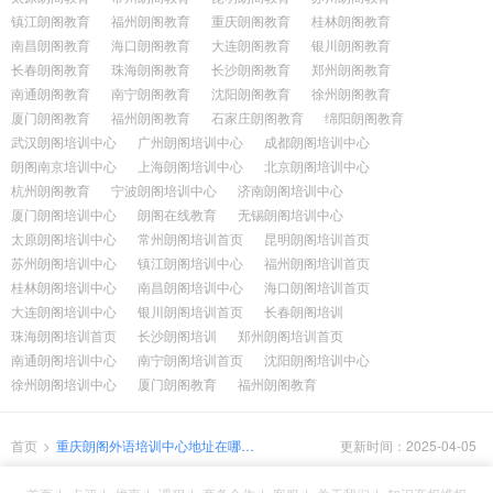
镇江朗阁教育
福州朗阁教育
重庆朗阁教育
桂林朗阁教育
南昌朗阁教育
海口朗阁教育
大连朗阁教育
银川朗阁教育
长春朗阁教育
珠海朗阁教育
长沙朗阁教育
郑州朗阁教育
南通朗阁教育
南宁朗阁教育
沈阳朗阁教育
徐州朗阁教育
厦门朗阁教育
福州朗阁教育
石家庄朗阁教育
绵阳朗阁教育
武汉朗阁培训中心
广州朗阁培训中心
成都朗阁培训中心
朗阁南京培训中心
上海朗阁培训中心
北京朗阁培训中心
杭州朗阁教育
宁波朗阁培训中心
济南朗阁培训中心
厦门朗阁培训中心
朗阁在线教育
无锡朗阁培训中心
太原朗阁培训中心
常州朗阁培训首页
昆明朗阁培训首页
苏州朗阁培训中心
镇江朗阁培训中心
福州朗阁培训首页
桂林朗阁培训中心
南昌朗阁培训中心
海口朗阁培训首页
大连朗阁培训中心
银川朗阁培训首页
长春朗阁培训
珠海朗阁培训首页
长沙朗阁培训
郑州朗阁培训首页
南通朗阁培训中心
南宁朗阁培训首页
沈阳朗阁培训中心
徐州朗阁培训中心
厦门朗阁教育
福州朗阁教育
首页
>
重庆朗阁外语培训中心地址在哪
更新时间：2025-04-05
里？