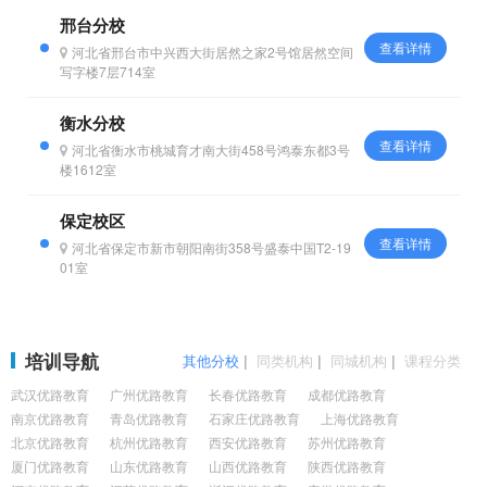
邢台分校
查看详情
河北省邢台市中兴西大街居然之家2号馆居然空间
写字楼7层714室
衡水分校
查看详情
河北省衡水市桃城育才南大街458号鸿泰东都3号
楼1612室
保定校区
查看详情
河北省保定市新市朝阳南街358号盛泰中国T2-19
01室
培训导航
其他分校
|
同类机构
|
同城机构
|
课程分类
武汉优路教育
广州优路教育
长春优路教育
成都优路教育
南京优路教育
青岛优路教育
石家庄优路教育
上海优路教育
北京优路教育
杭州优路教育
西安优路教育
苏州优路教育
厦门优路教育
山东优路教育
山西优路教育
陕西优路教育