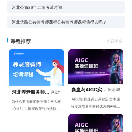
河北公布26年二造考试时间！
河北优路公共营养师课程公共营养师课程值得去吗？
课程推荐
查看更多
秦皇岛AIGC实操
浏览:35
河北养老服务师培
浏览:1
速训班
训
AIGC实操速训班课程定位 本课
为什么要考养老服务师？三大核
程专注培养能交付成片的AI视觉
心红利 1. 国家政策强力扶持，
创作人才，依托6周线上灵活学
长期黄金赛道 2. 市场人才缺口
习模式，帮助学员从AI入门逐...
爆发，就业薪资双优势 ...