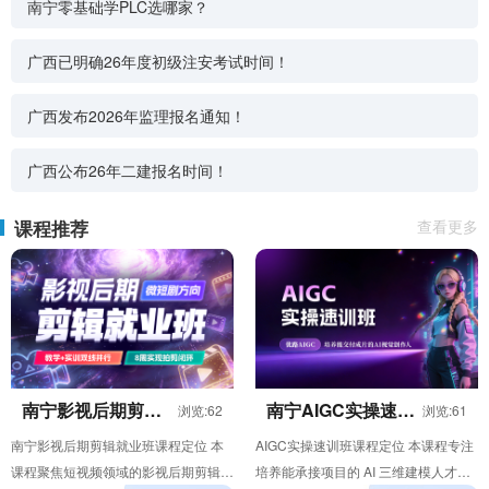
南宁零基础学PLC选哪家？
广西已明确26年度初级注安考试时间！
广西发布2026年监理报名通知！
广西公布26年二建报名时间！
课程推荐
查看更多
南宁影视后期剪辑
南宁AIGC实操速训
浏览:62
浏览:61
就业班
班
南宁影视后期剪辑就业班课程定位 本
AIGC实操速训班课程定位 本课程专注
课程聚焦短视频领域的影视后期剪辑需
培养能承接项目的 AI 三维建模人才，