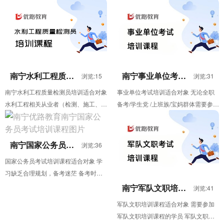
求，采用教学 + 实训双线并行模式，
依托 6 周线上灵活学习模式，帮助学
通过 8...
员从 ...
南宁水利工程质量
南宁事业单位考试
浏览:15
浏览:31
检测员培训
培训
南宁水利工程质量检测员培训适合对象
事业单位考试培训适合对象 无论全职
水利工程相关从业者（检测、施工、监
备考/学生党 /上班族/宝妈群体需要参加
理、建设等单位人员）；需要考取水利
事业单位考试培训的学员 事业单位考
工程质量检测员...
试培训优...
南宁国家公务员考
浏览:36
试培训课程
国家公务员考试培训课程适合对象 学
习缺乏合理规划，备考迷茫 备考时间
紧张，普通课程只堆砌课时 自律性较
南宁军队文职培训
浏览:41
课程
差，无法长时...
军队文职培训课程适合对象 需要参加
军队文职培训课程的学员 军队文职培