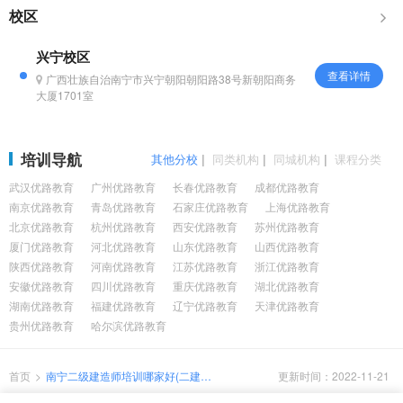
训课程体系 移动课堂 “直播课&...
校区
兴宁校区
查看详情
广西壮族自治南宁市兴宁朝阳朝阳路38号新朝阳商务
大厦1701室
培训导航
其他分校
|
同类机构
|
同城机构
|
课程分类
武汉优路教育
广州优路教育
长春优路教育
成都优路教育
南京优路教育
青岛优路教育
石家庄优路教育
上海优路教育
北京优路教育
杭州优路教育
西安优路教育
苏州优路教育
厦门优路教育
河北优路教育
山东优路教育
山西优路教育
陕西优路教育
河南优路教育
江苏优路教育
浙江优路教育
安徽优路教育
四川优路教育
重庆优路教育
湖北优路教育
湖南优路教育
福建优路教育
辽宁优路教育
天津优路教育
贵州优路教育
哈尔滨优路教育
首页
>
南宁二级建造师培训哪家好(二建课
更新时间：2022-11-21
程培训如何收费的)