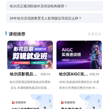
哈尔滨正规消防操作员培训机构推荐！
26年哈尔滨优路教育无人机驾驶证培训怎么样？
课程推荐
查看更多
哈尔滨影视后期
哈尔滨AIGC实操
浏览:44
浏览:54
剪辑就业班
速训班
哈尔滨影视后期剪辑就业班课程
AIGC实操速训班课程定位 本课
定位 本课程聚焦探店纪实领域
程专注培养能完整交付的 AI 剪
的视频剪辑需求，采用教学 +
辑运营人才，依托 6 周线上灵
实训双线并行模式，通过 8...
活学习模式，帮助学员从 ...