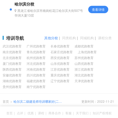
哈尔滨分校
查看详情
黑龙江省哈尔滨市南岗松花江哈尔滨大街507号
华润大厦13层
培训导航
其他分校
|
同类机构
|
同城机构
|
课程分类
武汉优路教育
广州优路教育
长春优路教育
成都优路教育
南京优路教育
青岛优路教育
石家庄优路教育
上海优路教育
北京优路教育
杭州优路教育
西安优路教育
苏州优路教育
厦门优路教育
河北优路教育
山东优路教育
山西优路教育
陕西优路教育
河南优路教育
江苏优路教育
浙江优路教育
安徽优路教育
四川优路教育
重庆优路教育
湖北优路教育
湖南优路教育
福建优路教育
辽宁优路教育
天津优路教育
贵州优路教育
南宁优路教育
首页
>
哈尔滨二级建造师培训哪家好(二建
更新时间：2022-11-21
课程培训如何收费的)
首页
|
点评
|
优惠
|
课程
|
商务合作
|
客服
|
关于我们
|
知识产权维权