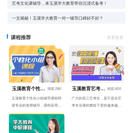
艺考文化课辅导，来玉溪学大教育带你沉浸式备考！
一文揭秘！玉溪学大教育一对一辅导口碑好不好？
课程推荐
查看更多
玉溪教育个性化
玉溪教育艺考文
浏览:280
浏览:450
小组辅导课程
化课辅导班
玉溪教育个性化小组辅导课程聘
广大的高三艺考生，是不是在艺
请专业的老师辅导，课程采用小
考专业课的磨练下变的越来越强
组授课方式，授课内容包括语
了呢？当大家从专业课考试中走
文，数学，英语，物理，化
出来，就要开始文化课的复习...
学，...