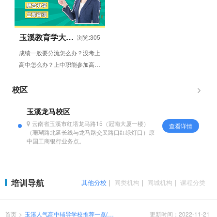
玉溪教育学大中
浏览:305
职教育
成绩一般要分流怎么办？没考上
高中怎么办？上中职能参加高考
吗？孩子上中专能好好学习吗？
初中毕业怎么参加高考？考不...
校区
玉溪龙马校区
云南省玉溪市红塔龙马路15（冠南大厦一楼）
查看详情
（珊瑚路北延长线与龙马路交叉路口红绿灯口）原
中国工商银行业务点。
培训导航
其他分校
|
同类机构
|
同城机构
|
课程分类
首页
>
玉溪人气高中辅导学校推荐一览(如
更新时间：2022-11-21