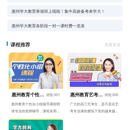
惠州学大教育寒假班上线啦！集中高效备考来学大！
惠州学大教育各阶段一对一课时费一览表
课程推荐
查看更多
惠州教育个性化
惠州教育艺考文
浏览:301
浏览:300
小组辅导课程
化课辅导班
惠州教育个性化小组辅导课程聘
广大的高三艺考生，是不是在艺
请专业的老师辅导，课程采用小
考专业课的磨练下变的越来越强
组授课方式，授课内容包括语
了呢？当大家从专业课考试中走
文，数学，英语，物理，化
出来，就要开始文化课的复习...