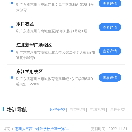
查看详情
广东省惠州市惠城江北文昌二路嘉和名苑28-1学
大教育
水口校区
查看详情
广东省惠州市惠城皇冠路鸿顺理想1号楼1层
江北新华广场校区
查看详情
广东省惠州市惠城江北宏益公馆二楼学大教育(加
速度书城旁)
东江学府校区
查看详情
广东省惠州市惠城体育南路世纪 •东江学府6期9
栋B座302-309
培训导航
其他分校
|
同类机构
|
同城机构
|
课程分类
首页
>
惠州人气高中辅导学校推荐一览(如
更新时间：2022-11-21