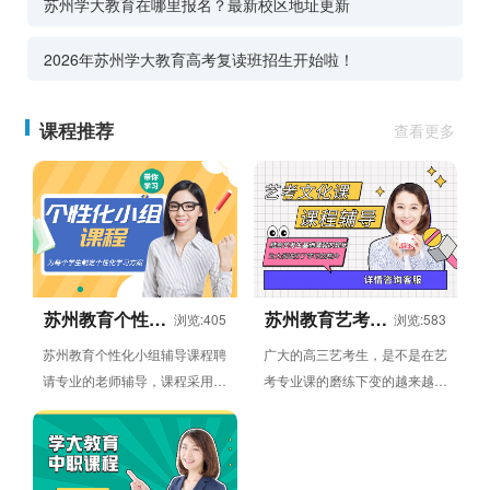
苏州学大教育在哪里报名？最新校区地址更新
2026年苏州学大教育高考复读班招生开始啦！
课程推荐
查看更多
苏州教育个性化
苏州教育艺考文
浏览:405
浏览:583
小组辅导课程
化课辅导班
苏州教育个性化小组辅导课程聘
广大的高三艺考生，是不是在艺
请专业的老师辅导，课程采用小
考专业课的磨练下变的越来越强
组授课方式，授课内容包括语
了呢？当大家从专业课考试中走
文，数学，英语，物理，化
出来，就要开始文化课的复习...
学，...