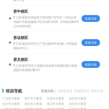
苏中校区
江苏省苏州市姑苏干将东路772号市一中站台旁
查看详情
(地铁1号线临顿路1号口向西150米，4号线乐桥6号
口向东600米)
苏达校区
查看详情
江苏省苏州市平江广济北路555号3楼（4号线苏
锦站4号口）
苏文校区
查看详情
江苏省苏州市工业园区兆佳巷与琉璃街路口海悦
花园六区商铺1幢101
培训导航
其他分校
|
同类机构
|
同城机构
|
课程分类
广州学大教育
南宁学大教育
天津学大教育
深圳学大教育
长沙学大教育
湖北学大教育
海口学大教育
南京学大教育
上海学大教育
成都学大教育
济南学大教育
江苏学大教育