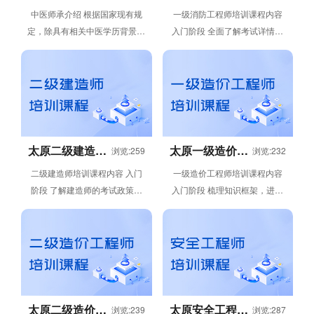
导
程师培训课程
中医师承介绍 根据国家现有规
一级消防工程师培训课程内容
定，除具有相关中医学历背景的
入门阶段 全面了解考试详情，
人员外，不得考取医师资格证。
学科特点，考试基本情况，为接
师承可接纳中医方面0基础的学
下来的学习奠定基础。 基础阶
员...
段...
太原二级建造师
太原一级造价工
浏览:259
浏览:232
培训课程
程师培训课程
二级建造师培训课程内容 入门
一级造价工程师培训课程内容
阶段 了解建造师的考试政策、
入门阶段 梳理知识框架，进行
考试科目及各科目章节分值分
教材概览，分析最新考情，预测
布。熟悉备考方法及备考的心理
考试方向并给出学习建议，把握
建设，...
科目...
太原二级造价工
太原安全工程师
浏览:239
浏览:287