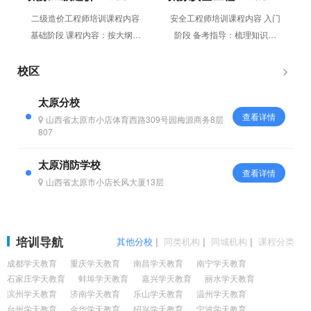
程师培训课程
培训课程
二级造价工程师培训课程内容
安全工程师培训课程内容 入门
基础阶段 课程内容：按大纲及
阶段 备考指导：梳理知识框
教材要求，进行全面系统的知识
架，进行教材概览，分析最新考
点精讲；按篇、章、节归纳知识
情，总结历年考情，预测考试方
校区
点，...
向并给...
太原分校
查看详情
山西省太原市小店体育西路309号园梅源商务8层
807
太原消防学校
查看详情
山西省太原市小店长风大厦13层
培训导航
其他分校
|
同类机构
|
同城机构
|
课程分类
成都学天教育
重庆学天教育
南昌学天教育
南宁学天教育
石家庄学天教育
蚌埠学天教育
嘉兴学天教育
丽水学天教育
滨州学天教育
济南学天教育
乐山学天教育
温州学天教育
台州学天教育
金华学天教育
绍兴学天教育
宁波学天教育