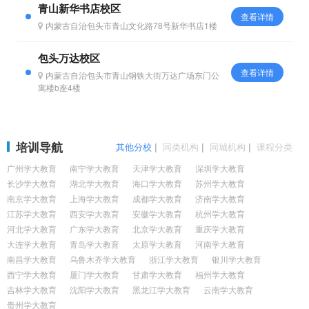
青山新华书店校区
查看详情
内蒙古自治包头市青山文化路78号新华书店1楼
包头万达校区
查看详情
内蒙古自治包头市青山钢铁大街万达广场东门公
寓楼b座4楼
培训导航
其他分校
|
同类机构
|
同城机构
|
课程分类
广州学大教育
南宁学大教育
天津学大教育
深圳学大教育
长沙学大教育
湖北学大教育
海口学大教育
苏州学大教育
南京学大教育
上海学大教育
成都学大教育
济南学大教育
江苏学大教育
西安学大教育
安徽学大教育
杭州学大教育
河北学大教育
广东学大教育
北京学大教育
重庆学大教育
大连学大教育
青岛学大教育
太原学大教育
河南学大教育
南昌学大教育
乌鲁木齐学大教育
浙江学大教育
银川学大教育
西宁学大教育
厦门学大教育
甘肃学大教育
福州学大教育
吉林学大教育
沈阳学大教育
黑龙江学大教育
云南学大教育
贵州学大教育