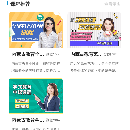
课程推荐
查看更多
内蒙古教育个性
内蒙古教育艺考
浏览:744
浏览:905
化小组辅导课程
文化课辅导班
内蒙古教育个性化小组辅导课程
广大的高三艺考生，是不是在艺
聘请专业的老师辅导，课程采用
考专业课的磨练下变的越来越强
小组授课方式，授课内容包括语
了呢？当大家从专业课考试中走
文，数学，英语，物理，化学...
出来，就要开始文化课的复习...
内蒙古教育学大
浏览:984
中职教育
成绩一般要分流怎么办？没考上