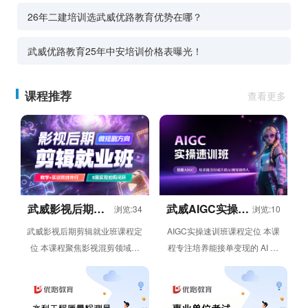
26年二建培训选武威优路教育优势在哪？
武威优路教育25年中安培训价格表曝光！
课程推荐
查看更多
武威影视后期剪
武威AIGC实操速
浏览:34
浏览:10
辑就业班
训班
武威影视后期剪辑就业班课程定
AIGC实操速训班课程定位 本课
位 本课程聚焦影视混剪领域的
程专注培养能接单变现的 AI 绘
视频剪辑需求，采用教学 + 实
画设计人才，依托 6 周线上灵
训双线并行模式，通过 8 ...
活学习模式，帮助学员从 ...