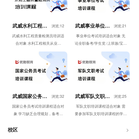
武威水利工程质
武威事业单位考
浏览:12
浏览:21
量检测员培训
试培训
武威水利工程质量检测员培训适
事业单位考试培训适合对象 无
合对象 水利工程相关从业者
论全职备考/学生党 /上班族/宝妈
（检测、施工、监理、建设等单
群体需要参加事业单位考试培训
位人员）；需要考取水利工程质
的学员 事业单位考试培训优...
量检测员...
武威国家公务员
武威军队文职培
浏览:32
浏览:25
考试培训课程
训课程
国家公务员考试培训课程适合对
军队文职培训课程适合对象 需
象 学习缺乏合理规划，备考迷
要参加军队文职培训课程的学员
茫 备考时间紧张，普通课程只
军队文职培训课程体系 移动课
堆砌课时 自律性较差，无法长
堂 “直播课&...
校区
时...