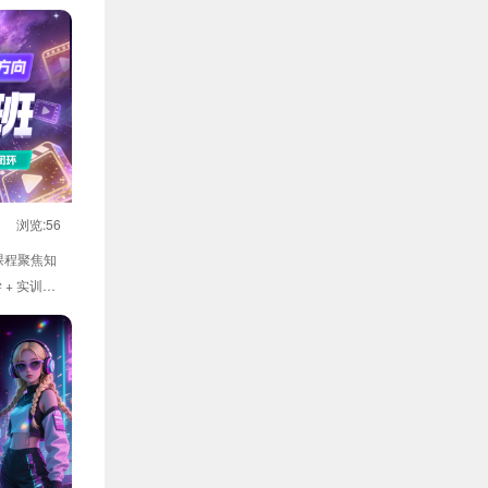
浏览:56
课程聚焦知
+ 实训双