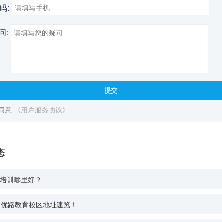
码:
问:
提交
同意
《用户服务协议》
态
培训哪里好？
昌优路教育校区地址速览！