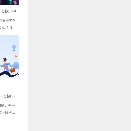
浏览:104
注培养能交付
灵活学习模
程
浏览:55
习缺乏合理
课程只堆砌
.