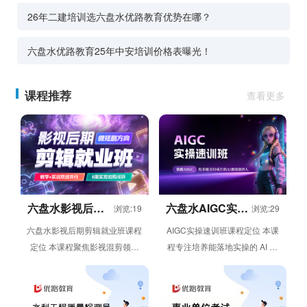
26年二建培训选六盘水优路教育优势在哪？
六盘水优路教育25年中安培训价格表曝光！
课程推荐
查看更多
六盘水影视后期
六盘水AIGC实操
浏览:19
浏览:29
剪辑就业班
速训班
六盘水影视后期剪辑就业班课程
AIGC实操速训班课程定位 本课
定位 本课程聚焦影视混剪领域
程专注培养能落地实操的 AI 文
的视频剪辑需求，采用教学 +
案创作人才，依托 6 周线上灵
实训双线并行模式，通过 8...
活学习模式，帮助学员从 ...