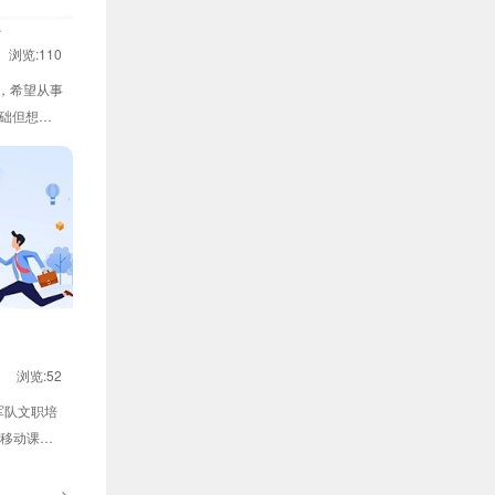
浏览:110
岁，希望从事
基础但想提
浏览:52
军队文职培
 移动课堂