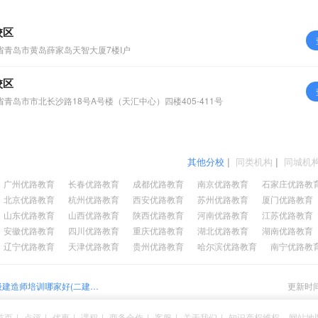
校区
省青岛市黄岛薛家岛天智大厦7楼I户
校区
省青岛市市北长沙路18号A号楼（天汇中心）四楼405-411号
其他分校
|
同类机构
|
同城机
广州优路教育
长春优路教育
成都优路教育
南京优路教育
石家庄优路教
北京优路教育
杭州优路教育
西安优路教育
苏州优路教育
厦门优路教育
山东优路教育
山西优路教育
陕西优路教育
河南优路教育
江苏优路教育
安徽优路教育
四川优路教育
重庆优路教育
湖北优路教育
湖南优路教育
辽宁优路教育
天津优路教育
贵州优路教育
哈尔滨优路教育
南宁优路教
级建造师培训哪家好(二建课
更新时间：
何收费的)
首页
|
点评
|
优惠
|
课程
|
商务合作
|
客服
|
关于我们
|
知识产权维权
网站地