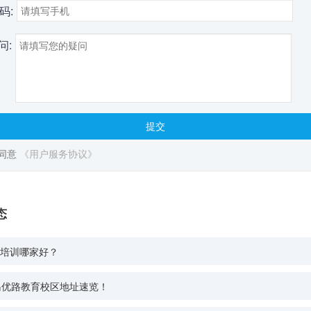
码:
问:
提交
同意
《用户服务协议》
态
培训哪家好？
岛优路教育校区地址速览！