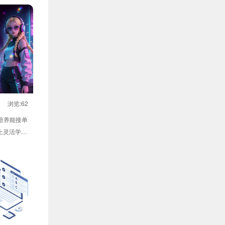
浏览:62
注培养能接单
线上灵活学习