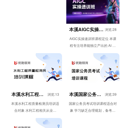
当下报...
本溪AIGC实操速
浏览:28
训班
AIGC实操速训班课程定位 本课
程专注培养能独立产出的 AI 短
视频创作人才，依托 6 周线上
灵活学习模式，帮助学员从...
本溪水利工程质
本溪国家公务员
浏览:13
浏览:39
量检测员培训
考试培训课程
本溪水利工程质量检测员培训适
国家公务员考试培训课程适合对
合对象 水利工程相关从业者
象 学习缺乏合理规划，备考迷
（检测、施工、监理、建设等单
茫 备考时间紧张，普通课程只
位人员）；需要考取水利工程质
堆砌课时 自律性较差，无法长