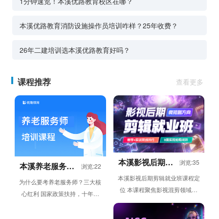
1分钟速览！本溪优路教育校区在哪？
本溪优路教育消防设施操作员培训咋样？25年收费？
26年二建培训选本溪优路教育好吗？
课程推荐
查看更多
本溪影视后期剪
浏览:35
本溪养老服务师
浏览:22
辑就业班
培训
本溪影视后期剪辑就业班课程定
为什么要考养老服务师？三大核
位 本课程聚焦影视混剪领域的
心红利 国家政策扶持，十年黄
视频剪辑需求，采用教学 + 实
金从业赛道；市场刚需爆发，百
训双线并行模式，通过 8 ...
万人才缺口；政策红利窗口期，