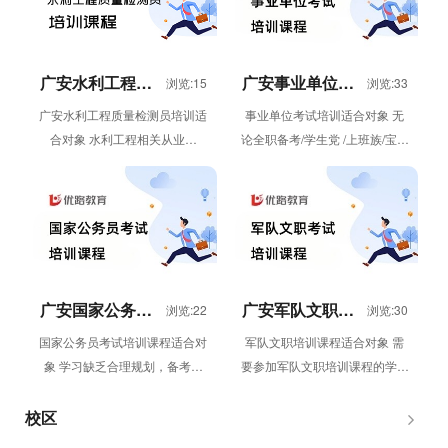
广安水利工程质
广安事业单位考
浏览:15
浏览:33
量检测员培训
试培训
广安水利工程质量检测员培训适
事业单位考试培训适合对象 无
合对象 水利工程相关从业者
论全职备考/学生党 /上班族/宝妈
（检测、施工、监理、建设等单
群体需要参加事业单位考试培训
位人员）；需要考取水利工程质
的学员 事业单位考试培训优...
量检测员...
广安国家公务员
广安军队文职培
浏览:22
浏览:30
考试培训课程
训课程
国家公务员考试培训课程适合对
军队文职培训课程适合对象 需
象 学习缺乏合理规划，备考迷
要参加军队文职培训课程的学员
茫 备考时间紧张，普通课程只
军队文职培训课程体系 移动课
堆砌课时 自律性较差，无法长
堂 “直播课&...
校区
时...