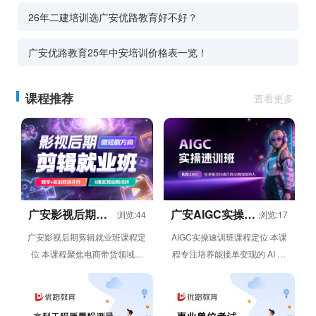
26年二建培训选广安优路教育好不好？
广安优路教育25年中安培训价格表一览！
课程推荐
查看更多
广安影视后期剪
广安AIGC实操速
浏览:44
浏览:17
辑就业班
训班
广安影视后期剪辑就业班课程定
AIGC实操速训班课程定位 本课
位 本课程聚焦电商带货领域的
程专注培养能接单变现的 AI 绘
视频剪辑需求，采用教学 + 实
画设计人才，依托 6 周线上灵
训双线并行模式，通过 8 ...
活学习模式，帮助学员从 ...