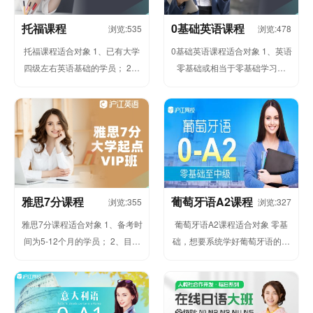
托福课程
0基础英语课程
浏览:535
浏览:478
托福课程适合对象 1、已有大学
0基础英语课程适合对象 1、英语
四级左右英语基础的学员； 2、
零基础或相当于零基础学习者
测试结果在60-100分的学员；
2、有一定基础，但交流过程中
3、目标托福105分...
无法使用3完整句子表达的学习...
雅思7分课程
葡萄牙语A2课程
浏览:355
浏览:327
雅思7分课程适合对象 1、备考时
葡萄牙语A2课程适合对象 零基
间为5-12个月的学员； 2、目标
础，想要系统学好葡萄牙语的学
为雅思7分的学员； 3、英语能力
员; 对葡萄牙语以及葡国文化感兴
良好，基础为大学...
趣的学员; 想学会葡萄牙...