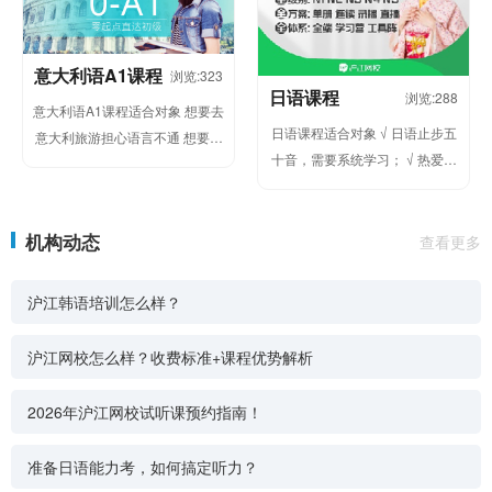
意大利语A1课程
浏览:323
日语课程
浏览:288
意大利语A1课程适合对象 想要去
日语课程适合对象 √ 日语止步五
意大利旅游担心语言不通 想要提
十音，需要系统学习； √ 热爱动
升职场竞争力,增添求职新砝码 想
漫/日剧/综艺，无字幕也想啃...
要练就日常会话技能,...
机构动态
查看更多
沪江韩语培训怎么样？
沪江网校怎么样？收费标准+课程优势解析
2026年沪江网校试听课预约指南！
准备日语能力考，如何搞定听力？