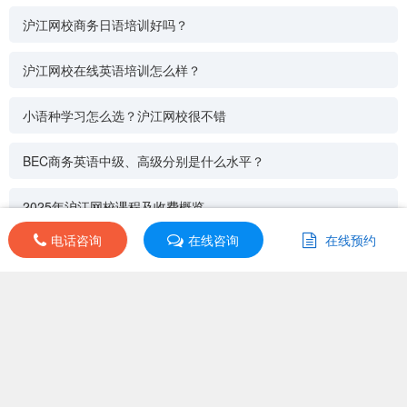
沪江网校商务日语培训好吗？
沪江网校在线英语培训怎么样？
小语种学习怎么选？沪江网校很不错
BEC商务英语中级、高级分别是什么水平？
2025年沪江网校课程及收费概览
电话咨询
电话咨询
在线咨询
在线咨询
在线预约
在线预约
沪江网校线上怎么报名？
培训导航
其他分校
|
同类机构
|
同城机构
|
课程分类
课程分类：阿拉伯语
上课地址：undefined
开班日期：undefined
首页
>
阿拉伯语1V1学习方案定制
更新时间：2025-06-14
班级选择