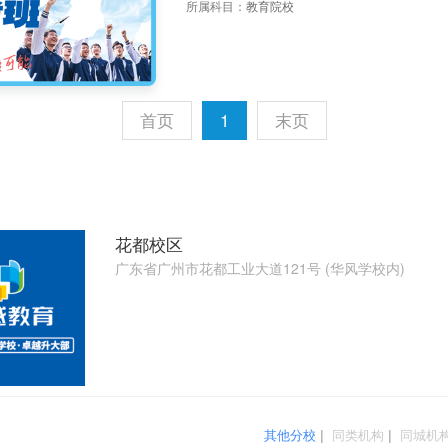
所属科目：
教育院校
首页
1
末页
花都校区
广东省广州市花都工业大道121号 (华风学校内)
其他分校
|
同类机构
|
同城机