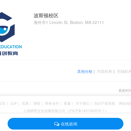
波斯顿校区
海外市1 Lincoln St, Boston, MA 02111
其他分校
|
同类机构
|
同城机
更新时间：
首页
|
点评
|
优惠
|
课程
|
商务合作
|
客服
|
关于我们
|
知识产权维权
网站地
上海咿呀文化传播有限公司（沪ICP备14019403号-1）
在线咨询