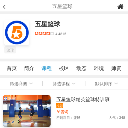
五星篮球
五星篮球
4.4815
篮球
首页
简介
课程
校区
动态
环境
师资
筛选商圈
筛选课程
默认排序
五星篮球精英篮球特训班
推荐
￥咨询
所属科目：
篮球
人气：348