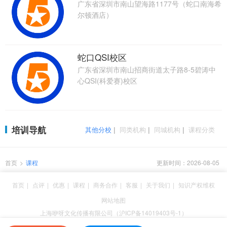
广东省深圳市南山望海路1177号（蛇口南海希
尔顿酒店）
蛇口QSI校区
广东省深圳市南山招商街道太子路8-5碧涛中
心QSI(科爱赛)校区
培训导航
其他分校
|
同类机构
|
同城机构
|
课程分类
首页
>
课程
更新时间：2026-08-05
首页
|
点评
|
优惠
|
课程
|
商务合作
|
客服
|
关于我们
|
知识产权维权
网站地图
上海咿呀文化传播有限公司（沪ICP备14019403号-1）