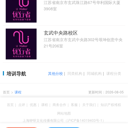
江苏省南京市玄武珠江路67号华利国际大厦
3908室
玄武中央路校区
江苏省南京市玄武中央路302号垠坤创意中央
21号206室
培训导航
其他分校
|
同类机构
|
同城机构
|
课程分类
首页
>
课程
更新时间：2026-08-05
首页
|
点评
|
优惠
|
课程
|
商务合作
|
客服
|
关于我们
|
知识产权维权
网站地图
上海咿呀文化传播有限公司（沪ICP备14019403号-1）