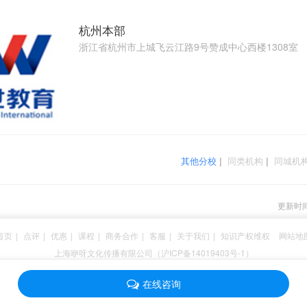
杭州本部
浙江省杭州市上城飞云江路9号赞成中心西楼1308室
其他分校
|
同类机构
|
同城机
更新时间：
首页
|
点评
|
优惠
|
课程
|
商务合作
|
客服
|
关于我们
|
知识产权维权
网站地
上海咿呀文化传播有限公司（沪ICP备14019403号-1）
在线咨询