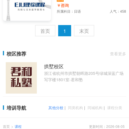
班
￥咨询
所属科目：
日语
人气：458
首页
1
末页
校区推荐
查看更多
拱墅校区
浙江省杭州市拱墅朝晖路205号绿城深蓝广场
写字楼1801室-君和塾
培训导航
其他分校
|
同类机构
|
同城机构
|
课程分类
首页
>
课程
更新时间：2026-08-05