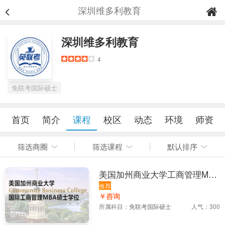
深圳维多利教育
深圳维多利教育
4
免联考国际硕士
首页
简介
课程
校区
动态
环境
师资
筛选商圈
筛选课程
默认排序
美国加州商业大学工商管理MBA
硕士学位班
推荐
￥咨询
所属科目：
免联考国际硕士
人气：300