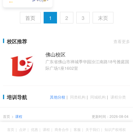
首页
1
2
3
末页
校区推荐
查看更多
佛山校区
广东省佛山市禅城季华园汾江南路18号雅庭国
际广场1座1602室
培训导航
其他分校
|
同类机构
|
同城机构
|
课程分类
首页
>
课程
更新时间：2026-08-04
首页
|
点评
|
优惠
|
课程
|
商务合作
|
客服
|
关于我们
|
知识产权维权