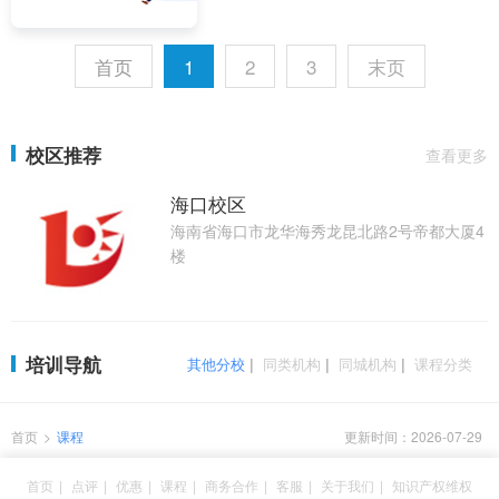
首页
1
2
3
末页
校区推荐
查看更多
海口校区
海南省海口市龙华海秀龙昆北路2号帝都大厦4
楼
培训导航
其他分校
|
同类机构
|
同城机构
|
课程分类
首页
>
课程
更新时间：2026-07-29
首页
|
点评
|
优惠
|
课程
|
商务合作
|
客服
|
关于我们
|
知识产权维权