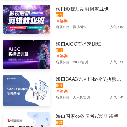
海口影视后期剪辑就业班
推荐
￥咨询
所属科目：
影视制作
人气：82
海口AIGC实操速训班
推荐
￥咨询
所属科目：
AIGC培训
人气：52
海口CAAC无人机操控员执照培
训
推荐
￥咨询
所属科目：
无人机培训
人气：45
海口国家公务员考试培训课程
推荐