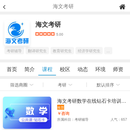
海文考研
海文考研
5.00
考研辅导
翻译研究生
教育研究生
经济学研究生
...
首页
简介
课程
校区
动态
环境
师资
筛选商圈
考研
默认排序
海文考研数学在线钻石卡培训课
程
推荐
￥咨询
所属科目：
考研辅导
人气：657