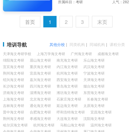
所属科目：
考研
人气：282
首页
1
2
3
末页
培训导航
其他分校
|
同类机构
|
同城机构
|
课程分类
天津海文考研学校
上海万学海文考研
广州海文考研
成都海文考研
绵阳海文考研
眉山海文考研
南充海文考研
乐山海文考研
宜宾海文考研
重庆海文考研
内江海文考研
武汉海文考研
荆州海文考研
宜昌海文考研
杭州海文考研
宁波海文考研
绍兴海文考研
嘉兴海文考研
西安海文考研
天津海文考研
长沙海文考研
四川海文考研
青岛海文考研
烟台海文考研
济南海文考研
淄博海文考研
潍坊海文考研
东营海文考研
上海海文考研
北京海文考研
石家庄海文考研
长春海文考研
吉林海文考研
通化海文考研
延边海文考研
太原海文考研
晋中海文考研
合肥海文考研
呼和浩特海文考研
宜昌海文考研
荆州海文考研
孝感海文考研
大连海文考研
沈阳海文考研
哈尔滨海文考研
杭州海文考研
马鞍山海文考研
温州海文考研
金华海文考研
金华海文考研
温州海文考研
厦门海文考研