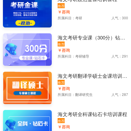
推荐
￥咨询
所属科目：
考研
人气：300
海文考研专业课（300分）钻石
卡培训课程
推荐
￥咨询
所属科目：
考研辅导
人气：291
海文考研翻译学硕士金课培训课
程
推荐
￥咨询
所属科目：
翻译研究生
人气：287
海文考研全科课钻石卡培训课程
推荐
￥咨询