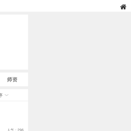
师资
序
人气：296