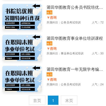
莆田华图教育公务员书院培优课
程
推荐
￥咨询
所属科目：
公务员考试培训
人气：72
莆田华图教育事业单位培训课程
推荐
￥咨询
所属科目：
事业单位考试培训
人气：30
莆田华图教育一年无限学考编课
程
推荐
￥咨询
所属科目：
公务员考试培训
人气：24
首页
1
末页