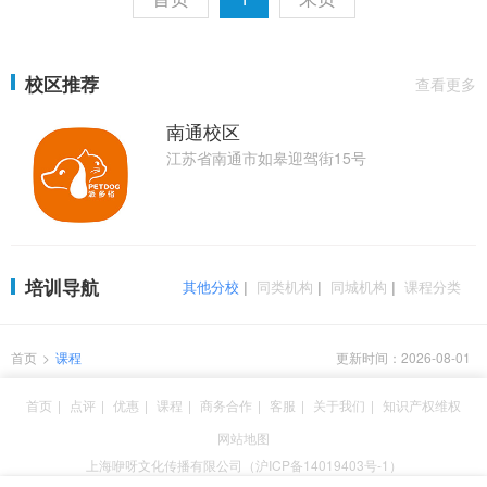
校区推荐
查看更多
南通校区
江苏省南通市如皋迎驾街15号
培训导航
其他分校
|
同类机构
|
同城机构
|
课程分类
首页
>
课程
更新时间：2026-08-01
首页
|
点评
|
优惠
|
课程
|
商务合作
|
客服
|
关于我们
|
知识产权维权
网站地图
上海咿呀文化传播有限公司（沪ICP备14019403号-1）