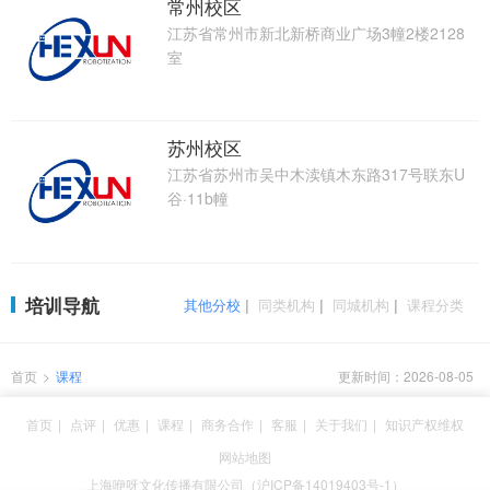
常州校区
江苏省常州市新北新桥商业广场3幢2楼2128
室
苏州校区
江苏省苏州市吴中木渎镇木东路317号联东U
谷·11b幢
培训导航
其他分校
|
同类机构
|
同城机构
|
课程分类
首页
>
课程
更新时间：2026-08-05
首页
|
点评
|
优惠
|
课程
|
商务合作
|
客服
|
关于我们
|
知识产权维权
网站地图
上海咿呀文化传播有限公司（沪ICP备14019403号-1）