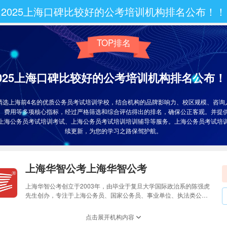
2025上海口碑比较好的公考培训机构排名公布！！
TOP排名
2025上海口碑比较好的公考培训机构排名公布！
精选上海前4名的优质公务员考试培训学校，结合机构的品牌影响力、校区规模、咨询
、费用等多项核心指标，经过严格筛选和综合评估得出的排名，确保公正客观。并提
上海公务员考试培训考试、上海公务员考试培训培训辅导等服务。上海公务员考试培
续更新，为您的学习之路保驾护航。
上海华智公考上海华智公考
上海华智公考创立于2003年，由毕业于复旦大学国际政治系的陈强虎
先生创办，专注于上海公务员、国家公务员、事业单位、执法类公务
员、辅警文职、社工等上海公职考前培训。上海华智公考汇聚智慧、
精心办学，深受上海考生、学员、家长的尊重与喜爱。作为上海本地
点击展开机构内容
公考优质企业，华智公考荣获"优秀教育培训机构"、“两新"组织优秀党