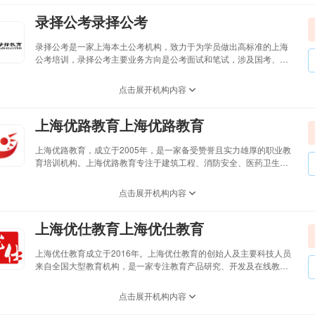
组织等荣誉，受到社会各界广泛认可。
录择公考录择公考
录择公考是一家上海本土公考机构，致力于为学员做出高标准的上海
公考培训，录择公考主要业务方向是公考面试和笔试，涉及国考、市
考、选调生、警察学员、事业单位、行政执法、社工等各类公考。“小
班化高质量教学，高素养师资团队”是录择公考的招牌。录择公考的每
点击展开机构内容
位师资都出师于行业大机构，身经百战，取行业内其精华，去行业内
其糟粕；全心全意致力于一个共同的目标：为学员提供贴心的服务！
上海优路教育上海优路教育
上海优路教育，成立于2005年，是一家备受赞誉且实力雄厚的职业教
育培训机构。上海优路教育专注于建筑工程、消防安全、医药卫生、
财税金融、教资招教、经济管理、康养技能、法律考试、公务员考
试、四六级考研等领域的职业考试培训服务。上海优路教育经过十几
点击展开机构内容
年的发展，组建了一支专业的教学和教务团队，并建立了标准化的教
学管理体系。这使上海优路教育能够提供丰富的课程产品矩阵，为学
上海优仕教育上海优仕教育
员提供优质的教学服务。如今，上海优路教育已经发展成为一家集
OMO教学、学习平台及应用研发、图书出版发行于一体的大型知识服
务实体和综合性教育服务机构。上海优路教育致力于为学员提供优质
上海优仕教育成立于2016年。上海优仕教育的创始人及主要科技人员
的教育资源和培训服务，助力他们实现职业发展的目标。
来自全国大型教育机构，是一家专注教育产品研究、开发及在线教育
解决方案的高科技企业。上海优仕教育，是一家集公务员考试、建
筑、教师资格、金融会计、执业医师考试等职业教育，以及大专、本
点击展开机构内容
科等成人学历提升于一体的综合考前辅导机构。上海优仕教育是中国