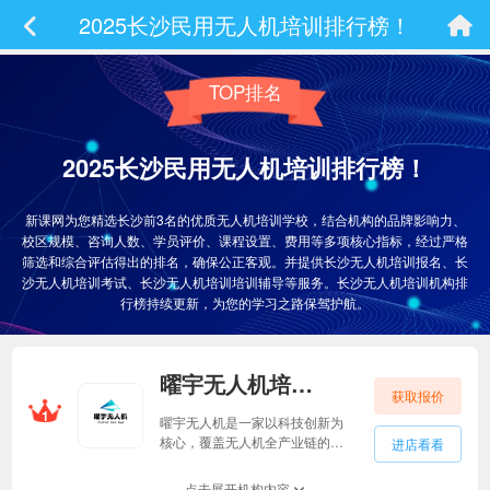
2025长沙民用无人机培训排行榜！
TOP排名
2025长沙民用无人机培训排行榜！
新课网为您精选长沙前3名的优质无人机培训学校，结合机构的品牌影响力、
校区规模、咨询人数、学员评价、课程设置、费用等多项核心指标，经过严格
筛选和综合评估得出的排名，确保公正客观。并提供长沙无人机培训报名、长
沙无人机培训考试、长沙无人机培训培训辅导等服务。长沙无人机培训机构排
行榜持续更新，为您的学习之路保驾护航。
曜宇无人机培训曜宇无人机培训
获取报价
1
曜宇无人机是一家以科技创新为
核心，覆盖无人机全产业链的企
进店看看
业，具备通用航空经营许可和无
人机驾驶员培训资质，是AOPA认
点击展开机构内容