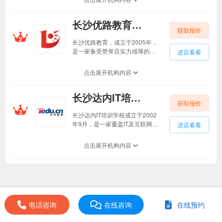
证的培训机构及无人机驾驶员考
试中心。曜宇无人机通过了五大
长沙优路教育长沙优路教育
甲级服务能力认定，涵盖培训、
获取报价
飞防、应急救援等领域。曜宇无
2
人机培训基地位于郴州市体育中
长沙优路教育，成立于2005年，
心，占地约250亩，总建筑面积6
是一家备受赞誉且实力雄厚的职
进店看看
万平方米，设有宽敞的理论教
业教育培训机构。长沙优路教育
室、专业实训场地、先进机房和
专注于建筑工程、消防安全、医
点击展开机构内容
整洁食堂，为学员提供高效、安
药卫生、财税金融、教资招教、
全、舒适的学习环境。企业同时
经济管理、康养技能、法律考
拥有自主研发能力，打造自主设
长沙达内IT培训学校长沙达内IT培训学校
试、公务员考试、四六级考研等
备与产品体系。
获取报价
领域的职业考试培训服务。长沙
3
优路教育经过十几年的发展，组
长沙达内IT培训学校成立于2002
建了一支专业的教学和教务团
年9月，是一家覆盖IT及互联网职
进店看看
队，并建立了标准化的教学管理
业赋能、产教融合、校企合作等
体系。这使长沙优路教育能够提
多个领域的综合性教育集团，达
点击展开机构内容
供丰富的课程产品矩阵，为学员
内IT培训学校目前已在北京、上
提供优质的教学服务。如今，长
海、广州、深圳、大连、南京、
沙优路教育已经发展成为一家集
武汉、杭州、西安、沈阳等53个
OMO教学、学习平台及应用研
大中城市建立331家线下学习中
发、图书出版发行于一体的大型
心(含青少年素质教育业务)。长沙
知识服务实体和综合性教育服务
达内IT培训学校结合中国IT行业现
机构。长沙优路教育致力于为学
电话咨询
状，培养高端IT人才，打造一站
在线咨询
在线预约
员提供优质的教育资源和培训服
式互联网人才基地，目前已开设
务，助力他们实现职业发展的目
IT、设计、运营三大方向课程体