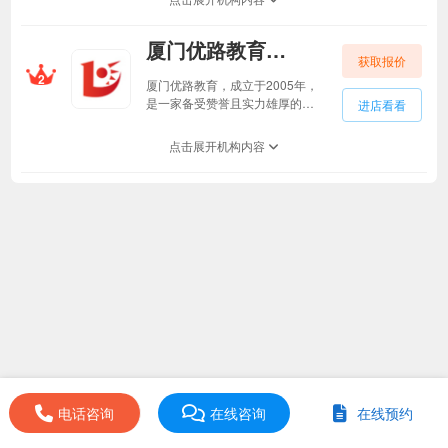
资招教、经济管理、康养技能、
法律考试、公务员考试、四六级
厦门优路教育厦门优路教育
考研等领域的职业考试培训服
获取报价
务，经过十几年的发展，设立了
2
覆盖全国30个行政区域的238家
厦门优路教育，成立于2005年，
分支机构，拥有32大教研基地和
是一家备受赞誉且实力雄厚的职
进店看看
遍布全国的服务网络，组建了自
业教育培训机构。厦门优路教育
有的教学和教务团队，形成了丰
专注于建筑工程、消防安全、医
点击展开机构内容
富的课程产品矩阵和标准化的教
药卫生、财税金融、教资招教、
学管理体系，现已成为集OMO教
经济管理、康养技能、法律考
学、学习平台及应用研发、图书
试、公务员考试、四六级考研等
出版发行于一体的大型知识服务
领域的职业考试培训服务。厦门
实体和综合性教育服务机构。
优路教育经过十几年的发展，组
建了一支专业的教学和教务团
队，并建立了标准化的教学管理
体系。这使厦门优路教育能够提
供丰富的课程产品矩阵，为学员
提供优质的教学服务。如今，厦
门优路教育已经发展成为一家集
OMO教学、学习平台及应用研
发、图书出版发行于一体的大型
知识服务实体和综合性教育服务
机构。厦门优路教育致力于为学
电话咨询
在线咨询
在线预约
员提供优质的教育资源和培训服
务，助力他们实现职业发展的目