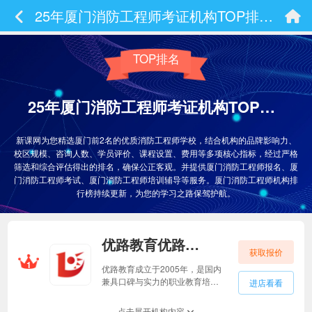
25年厦门消防工程师考证机构TOP排名前2有哪些！揭秘！
TOP排名
25年厦门消防工程师考证机构TOP排名前2有哪些！揭秘！
新课网为您精选厦门前2名的优质消防工程师学校，结合机构的品牌影响力、
校区规模、咨询人数、学员评价、课程设置、费用等多项核心指标，经过严格
筛选和综合评估得出的排名，确保公正客观。并提供厦门消防工程师报名、厦
门消防工程师考试、厦门消防工程师培训辅导等服务。厦门消防工程师机构排
行榜持续更新，为您的学习之路保驾护航。
优路教育优路教育
获取报价
1
优路教育成立于2005年，是国内
兼具口碑与实力的职业教育培训
进店看看
机构，主要从事建筑工程、消防
安全、医药卫生、财税金融、教
点击展开机构内容