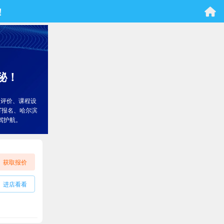
！
秘！
员评价、课程设
T报名、哈尔滨
驾护航。
获取报价
进店看看