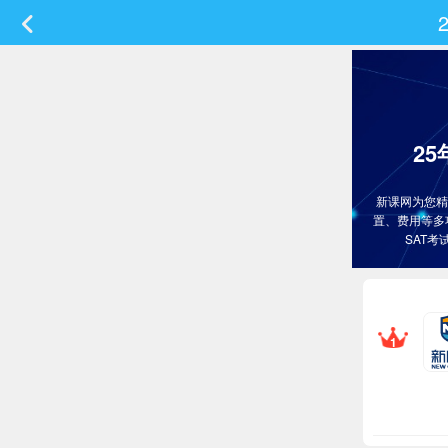
2
新课网为您精
置、费用等多
SAT
1