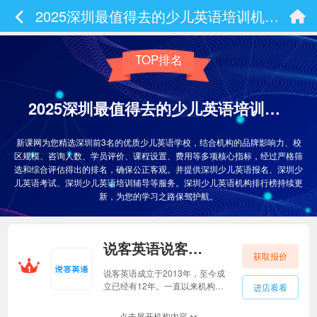
2025深圳最值得去的少儿英语培训机构排名
TOP排名
2025深圳最值得去的少儿英语培训机构排名
新课网为您精选深圳前3名的优质少儿英语学校，结合机构的品牌影响力、校
区规模、咨询人数、学员评价、课程设置、费用等多项核心指标，经过严格筛
选和综合评估得出的排名，确保公正客观。并提供深圳少儿英语报名、深圳少
儿英语考试、深圳少儿英语培训辅导等服务。深圳少儿英语机构排行榜持续更
新，为您的学习之路保驾护航。
说客英语说客英语
获取报价
1
说客英语成立于2013年，至今成
立已经有12年。一直以来机构秉
进店看看
持“让用户少花钱，让学习更高
效”的核心理念，通过创新的“线上
点击展开机构内容