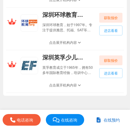
教学+线下服务”运营模式，为学
员们提供了真人在线外教一对一
深圳环球教育深圳环球教育
的英语教学服务，让英语学习变
获取报价
得更加便捷与高效。在师资力量
2
方面，说客英语的教师团队是有
深圳环球教育，始于1997年。专
中教、菲教以及欧美外教组成。
注于提供雅思、托福、SAT等学
进店看看
团队中的教师们普遍拥有专业的
习考试培训，开设雅思培训一对
教学资质以及丰富的教学经验。
一、托福培训一对一、SAT培训
点击展开机构内容
在教学过程中，能够准确把握学
班、GMAT/GRE培训班以及国际
员的英语水平和实际需求，量身
课程的学习。拥有24年的丰富教
定制个性化的教学方案。通过生
深圳英孚少儿英语深圳英孚少儿英语
学经验。
动有趣的教学方式，如角色扮
获取报价
3
演、情景模拟等，外教们成功激
英孚教育成立于1965年，拥有50
发了学员的学习兴趣，让英语学
多年国际教育经验，培训中心遍
进店看看
习不再枯燥无味。值得一提的
布全球，跻身于全球英语培训专
是，说客英语在海外建有23...
家。深圳英孚青少儿英语深耕中
点击展开机构内容
国多年，是众多中国学生和家长
的信赖之选。英孚根据中国学员
的语言学习习惯，专门研发了一
整套专业的教学体系和教学方
法，致力于帮助学员更快更有效
地掌握纯正英语，建立起说英语
电话咨询
的自信。
在线咨询
在线预约