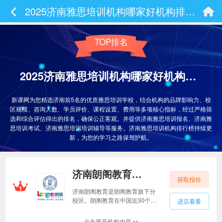
2025济南雅思培训机构哪家好机构排名出炉！！
TOP排名
2025济南雅思培训机构哪家好机构排名出炉！！
新课网为您精选济南前5名的优质雅思培训学校，结合机构的品牌影响力、校
区规模、咨询人数、学员评价、课程设置、费用等多项核心指标，经过严格筛
选和综合评估得出的排名，确保公正客观。并提供济南雅思培训报名、济南雅
思培训考试、济南雅思培训培训辅导等服务。济南雅思培训机构排行榜持续更
新，为您的学习之路保驾护航。
济南朗阁教育济南朗阁教育
获取报价
1
济南朗阁教育是朗阁教育旗下分
校区。朗阁教育在中国近30个城
进店看看
市设有校区，并在欧洲设有分
校。济南朗阁教育主要涉及以下
点击展开机构内容