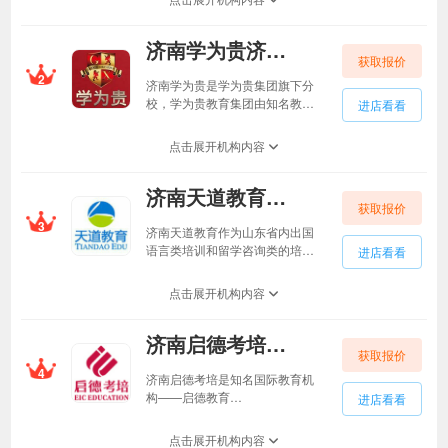
业务：国际学校择校备考；海外
读本及升硕服务（实习科研项
济南学为贵济南学为贵
目，留学申请及境外服务，雅思
获取报价
托福等留学前标化考试培训）；
2
艺术留学及学习方案；欧亚留学
济南学为贵是学为贵集团旗下分
服务及小语种培训；国内考研服
校，学为贵教育集团由知名教育
进店看看
务及综合英语等。
家刘洪波老师于2012年创办，业
务涵盖在线教育、全国各大城市
点击展开机构内容
地面分校、图书教材出版等。十
多年来，学为贵致力于为广大学
济南天道教育济南天道教育
生提供高品质的雅思、托福、A-
获取报价
Level等考试培训、背景提升、一
3
站式全球留学服务。作为英国文
济南天道教育作为山东省内出国
化教育协会雅思考试官方连续8年
语言类培训和留学咨询类的培训
进店看看
白金级合作伙伴，牛津AQA考试
品牌，早在2002年就已经开始为
局授权考试中心，AST考试官方
泉城学子提供专业的雅思、托福
点击展开机构内容
报名中心，以及EPQ中国中心战
和SAT培训教学服务，至今已有
略合作伙伴，学为贵始终坚持用
十余年的办学资历和教学经验，
专业的学术力、创新的科技力、
济南启德考培济南启德考培
师资队伍达千余人，统一来自北
一站式省心服务，帮助学生上更
获取报价
京总部，有过出国留学的教育背
4
好的学校，成为具有全球胜任力
景，能够为济南学员提供最专业
济南启德考培是知名国际教育机
的菁英人才。
的留学语言类知识学习的指导。
构——启德教育
进店看看
天道教育成立于2002年，扎根于
（EICEducation）旗下的出国考
中国北京，上海，广州，济南和
试培训品牌，截止目前在全国有
点击展开机构内容
美国首都华盛顿，由中美文化商